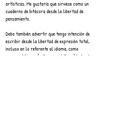
artísticas. Me gustaría que sirviese como un 
cuaderno de bitácora desde la libertad de 
pensamiento. 
Debo también advertir que tengo intención de 
escribir desde la libertad de expresión total, 
incluso en lo referente al idioma, como 
persona bilingue (gallego-castellano) lo haré 
principalmente en una de estas dos lenguas, 
pero también ocasionalmente en otros idiomas 
en los que también me expreso, como el 
portugués, francés, italiano e inglés. Es la 
manera de satisfacer mi cerebro 